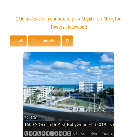
1 Unidades de un dormitorio para Alquilar en Allington
Towers, Hollywood
all
unfurnished
More
$2 100
1600 S Ocean Dr # 8I, Hollywood FL 33019 - 832 sq. ft.;🛏 
🆄🅽🅵🆄🆁🅽🅸🆂🅷🅴🅳 832 sq. ft.;🛏 1 Cuarto/🛁2 Baños