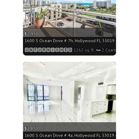
$2 950
1600 S Ocean Drive # 7h, Hollywood FL 33019 - 1262 sq. ft
🆄🅽🅵🆄🆁🅽🅸🆂🅷🅴🅳 1262 sq. ft.;🛏 2 Cuartos/🛁2 Baño
More
$2 850
1600 S Ocean Drive # 4a, Hollywood FL 33019 - 1218 sq. ft