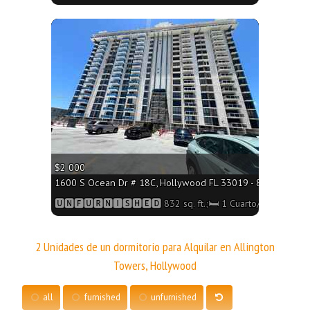
More
$2 000
1600 S Ocean Dr # 18C, Hollywood FL 33019 - 832 sq. ft.;
🆄🅽🅵🆄🆁🅽🅸🆂🅷🅴🅳 832 sq. ft.;🛏 1 Cuarto/🛁1 Baño
2 Unidades de un dormitorio para Alquilar en Allington
Towers, Hollywood
all
furnished
unfurnished