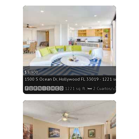
More
$3 900
1500 S Ocean Dr, Hollywood FL 33019 - 1221 sq. ft.;🛏 2 C
🅵🆄🆁🅽🅸🆂🅷🅴🅳 1221 sq. ft.;🛏 2 Cuartos/🛁2 Baños
More