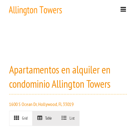
Skip
to
content
Apartamentos en alquiler en
condominio Allington Towers
1600 S Ocean Dr, Hollywood, FL 33019
Grid
Table
List