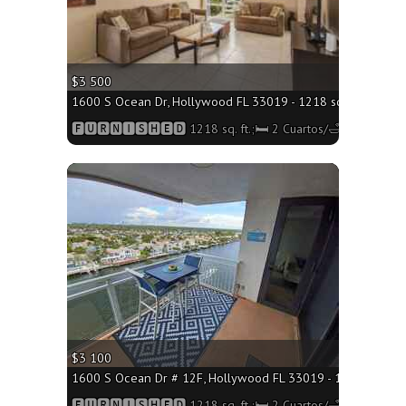
$3 500
1600 S Ocean Dr, Hollywood FL 33019 - 1218 sq. ft.;🛏 2 C
🅵🆄🆁🅽🅸🆂🅷🅴🅳 1218 sq. ft.;🛏 2 Cuartos/🛁2 Baños
More
$3 100
1600 S Ocean Dr # 12F, Hollywood FL 33019 - 1218 sq. ft.;
🅵🆄🆁🅽🅸🆂🅷🅴🅳 1218 sq. ft.;🛏 2 Cuartos/🛁2 Baños