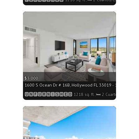
More
$3 000
1600 S Ocean Dr # 16B, Hollywood FL 33019 - 1218 sq. ft.;
🆄🅽🅵🆄🆁🅽🅸🆂🅷🅴🅳 1218 sq. ft.;🛏 2 Cuartos/🛁2 Baño
More