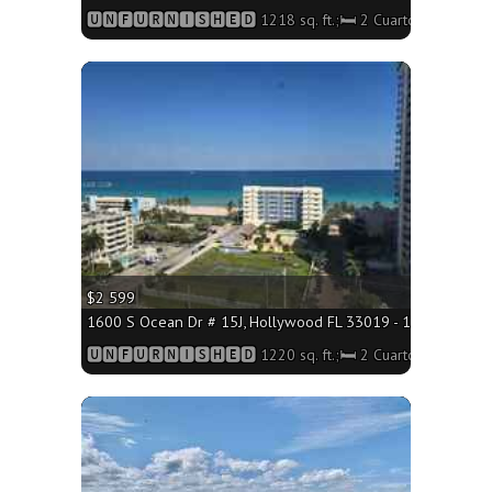
🆄🅽🅵🆄🆁🅽🅸🆂🅷🅴🅳 1218 sq. ft.;🛏 2 Cuartos/🛁2 Baño
More
$2 599
1600 S Ocean Dr # 15J, Hollywood FL 33019 - 1220 sq. ft.;
🆄🅽🅵🆄🆁🅽🅸🆂🅷🅴🅳 1220 sq. ft.;🛏 2 Cuartos/🛁2 Baño
More