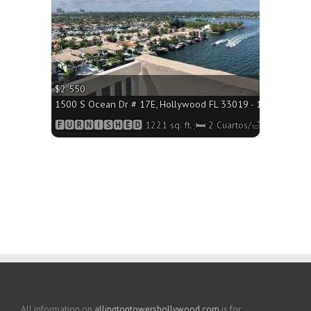
$2 550
1500 S Ocean Dr # 17E, Hollywood FL 33019 - 1221 sq. ft.;
🅵🆄🆁🅽🅸🆂🅷🅴🅳 1221 sq. ft.;🛏 2 Cuartos/🛁2 Baños
All information on
allingtontowershollywood.com
is for