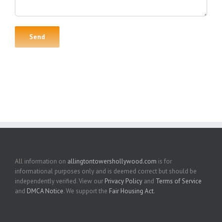
All information on
allingtontowershollywood.com
is for
informational purposes only and is deemed correct but should be
independently verified. View our
Privacy Policy
and
Terms of Service
and
DMCA Notice
. We support the
Fair Housing Act
.