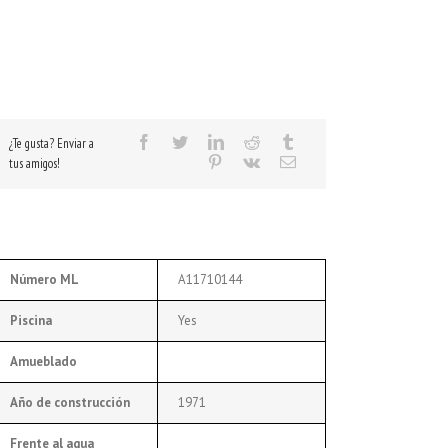
¿Te gusta? Enviar a
tus amigos!
Número ML
A11710144
Piscina
Yes
Amueblado
Año de construcción
1971
Frente al agua