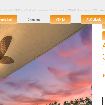
 Hollywood FL 33019 – La Condominio en venta | Precio Listado – $290000 | Precio por p.c:$238.1| 🛏 – 
propiedad
Contacto
VENTA
ALQUILAR
1