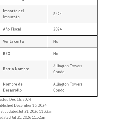
Importe del
8424
impuesto
Año Fiscal
2024
Venta corta
No
REO
No
Allington Towers
Barrio Nombre
Condo
Nombre de
Allington Towers
Desarrollo
Condo
osted Dec 16, 2024
ublished December 16, 2024
ast updated:Jul 21, 2026 11:32am
pdated Jul 21, 2026 11:32am