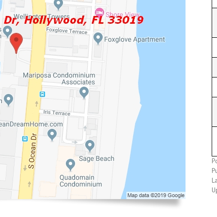
P
P
L
U