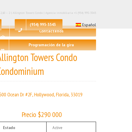
2,🛀 – 2 | Allington Towers Condo | Agencia inmobiliaria +1 (954) 995-3543
(954) 995-3543
Español
Contáctenos
Programación de la gira
Allington Towers Condo
Condominium
600 Ocean Dr #2F, Hollywood, Florida, 33019
Precio $290 000
Estado
Active